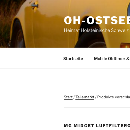
Zum
Inhalt
OH-OSTSE
springen
Heimat Holsteinische Schweiz | 
Startseite
Mobile Oldtimer &
Start
/
Teilemarkt
/ Produkte verschl
MG MIDGET LUFTFILTER