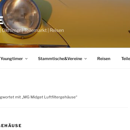
E
Oldtimer | Teilemarkt | Reisen
 Youngtimer
Stammtische&Vereine
Reisen
Teil
agwortet mit „MG Midget Luftfiltergehäuse“
GEHÄUSE