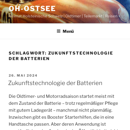
Zum
OH-OSTSEE
Inhalt
Heimat Holsteinische Schweiz | Oldtimer | Teilemarkt | Reisen
springen
Menü
SCHLAGWORT:
ZUKUNFTSTECHNOLOGIE
DER BATTERIEN
VERÖFFENTLICHT
26. MAI 2024
AM
Zukunftstechnologie der Batterien
Die Oldtimer- und Motorradsaison startet meist mit
dem Zustand der Batterie – trotz regelmäßiger Pflege
mit gutem Ladegerät – manchmal nicht planmäßig.
Inzwischen gibt es Booster Starterhilfen, die in eine
Handtasche passen. Aber deren Anwendung ist