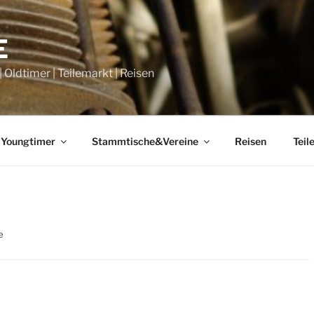
E
Oldtimer | Teilemarkt | Reisen
 Youngtimer
Stammtische&Vereine
Reisen
Teil
e