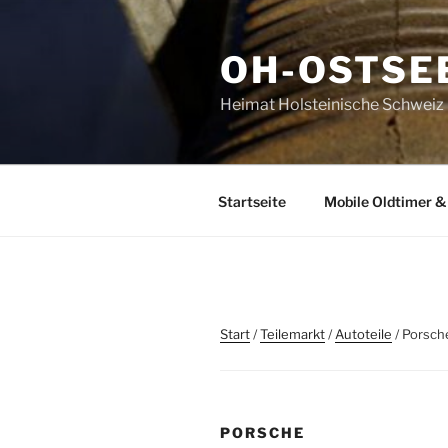
Zum
Inhalt
OH-OSTSE
springen
Heimat Holsteinische Schweiz | 
Startseite
Mobile Oldtimer &
Start
/
Teilemarkt
/
Autoteile
/ Porsch
PORSCHE