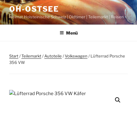
Zum
OH-OSTSEE
Inhalt
Heimat Holsteinische Schweiz | Oldtimer | Teilemarkt | Reisen
springen
Menü
Start
/
Teilemarkt
/
Autoteile
/
Volkswagen
/ Lüfterrad Porsche
356 VW