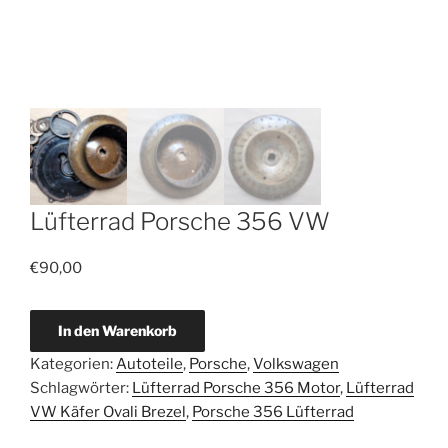
Lüfterrad Porsche 356 VW
€
90,00
Lüfterrad
In den Warenkorb
Porsche
Kategorien:
Autoteile
,
Porsche
,
Volkswagen
356
Schlagwörter:
Lüfterrad Porsche 356 Motor
,
Lüfterrad
VW
VW Käfer Ovali Brezel
,
Porsche 356 Lüfterrad
Menge