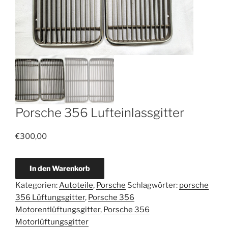
Porsche 356 Lufteinlassgitter
€
300,00
Porsche
In den Warenkorb
356
Kategorien:
Autoteile
,
Porsche
Schlagwörter:
porsche
Lufteinlassgitter
356 Lüftungsgitter
,
Porsche 356
Menge
Motorentlüftungsgitter
,
Porsche 356
Motorlüftungsgitter