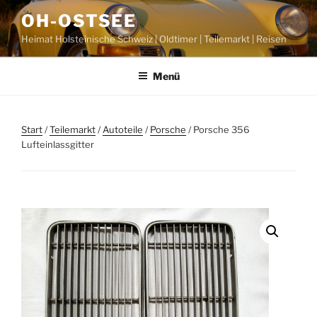
Zum
OH-OSTSEE
Inhalt
Heimat Holsteinische Schweiz | Oldtimer | Teilemarkt | Reisen
springen
Menü
Start
/
Teilemarkt
/
Autoteile
/
Porsche
/ Porsche 356
Lufteinlassgitter