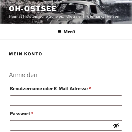
Zum
OH-OSTSEE
Inhalt
Heimat Holsteinische Schweiz | Oldtimer | Teilemarkt | Reisen
springen
Menü
MEIN KONTO
Anmelden
Erforderlich
Benutzername oder E-Mail-Adresse
*
Erforderlich
Passwort
*