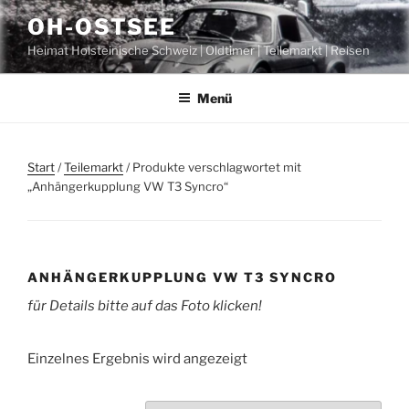
Zum
OH-OSTSEE
Inhalt
Heimat Holsteinische Schweiz | Oldtimer | Teilemarkt | Reisen
springen
Menü
Start
/
Teilemarkt
/ Produkte verschlagwortet mit
„Anhängerkupplung VW T3 Syncro“
ANHÄNGERKUPPLUNG VW T3 SYNCRO
für Details bitte auf das Foto klicken!
Einzelnes Ergebnis wird angezeigt