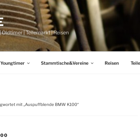
E
Oldtimer | Teilemarkt | Reisen
 Youngtimer
Stammtische&Vereine
Reisen
Teil
agwortet mit „Auspuffblende BMW K100“
100