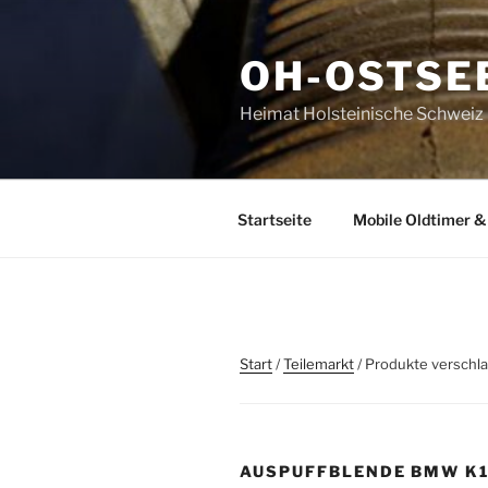
Zum
Inhalt
OH-OSTSE
springen
Heimat Holsteinische Schweiz | 
Startseite
Mobile Oldtimer &
Start
/
Teilemarkt
/ Produkte verschl
AUSPUFFBLENDE BMW K