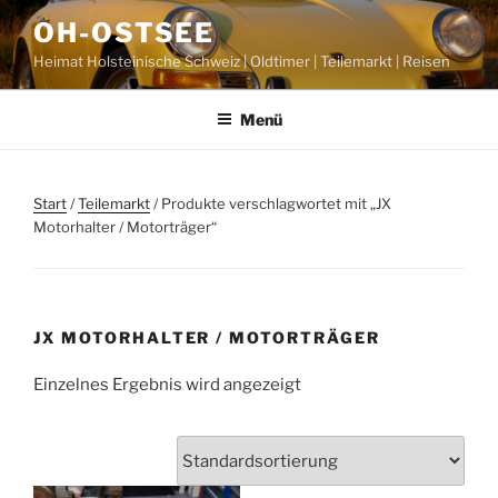
Zum
OH-OSTSEE
Inhalt
Heimat Holsteinische Schweiz | Oldtimer | Teilemarkt | Reisen
springen
Menü
Start
/
Teilemarkt
/ Produkte verschlagwortet mit „JX
Motorhalter / Motorträger“
JX MOTORHALTER / MOTORTRÄGER
Einzelnes Ergebnis wird angezeigt