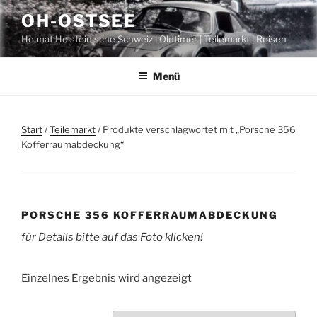
Zum
OH-OSTSEE
Inhalt
Heimat Holsteinische Schweiz | Oldtimer | Teilemarkt | Reisen
springen
Menü
Start
/
Teilemarkt
/ Produkte verschlagwortet mit „Porsche 356
Kofferraumabdeckung“
PORSCHE 356 KOFFERRAUMABDECKUNG
für Details bitte auf das Foto klicken!
Einzelnes Ergebnis wird angezeigt