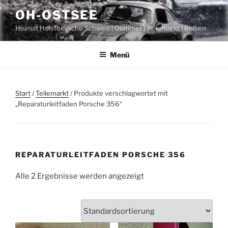
Zum
OH-OSTSEE
Inhalt
Heimat Holsteinische Schweiz | Oldtimer | Teilemarkt | Reisen
springen
Menü
Start
/
Teilemarkt
/ Produkte verschlagwortet mit
„Reparaturleitfaden Porsche 356“
REPARATURLEITFADEN PORSCHE 356
Alle 2 Ergebnisse werden angezeigt