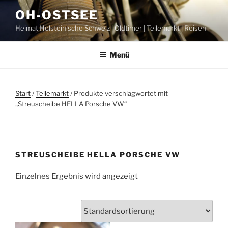
Zum
OH-OSTSEE
Inhalt
Heimat Holsteinische Schweiz | Oldtimer | Teilemarkt | Reisen
springen
Menü
Start
/
Teilemarkt
/ Produkte verschlagwortet mit
„Streuscheibe HELLA Porsche VW“
STREUSCHEIBE HELLA PORSCHE VW
Einzelnes Ergebnis wird angezeigt