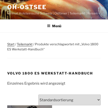
Zum
OH-OSTSEE
Inhalt
Heimat Holsteinische Schweiz | Oldtimer | Teilemarkt | Reisen
springen
Menü
Start
/
Teilemarkt
/ Produkte verschlagwortet mit „Volvo 1800
ES Werkstatt-Handbuch“
VOLVO 1800 ES WERKSTATT-HANDBUCH
Einzelnes Ergebnis wird angezeigt