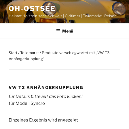
Zum
OH-OSTSEE
Inhalt
Heimat Holsteinische Schweiz | Oldtimer | Teilemarkt | Reisen
springen
Menü
Start
/
Teilemarkt
/ Produkte verschlagwortet mit „VW T3
Anhängerkupplung“
VW T3 ANHÄNGERKUPPLUNG
für Details bitte auf das Foto klicken!
für Modell Syncro
Einzelnes Ergebnis wird angezeigt