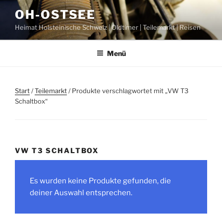
Zum
OH-OSTSEE
Inhalt
Heimat Holsteinische Schweiz | Oldtimer | Teilemarkt | Reisen
springen
Menü
Start
/
Teilemarkt
/ Produkte verschlagwortet mit „VW T3
Schaltbox“
VW T3 SCHALTBOX
Es wurden keine Produkte gefunden, die
deiner Auswahl entsprechen.