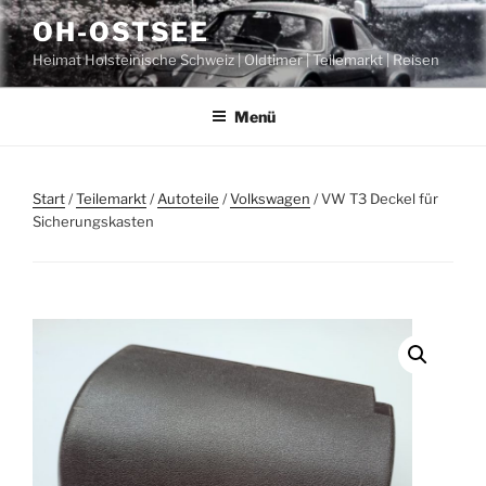
Zum
OH-OSTSEE
Inhalt
Heimat Holsteinische Schweiz | Oldtimer | Teilemarkt | Reisen
springen
Menü
Start
/
Teilemarkt
/
Autoteile
/
Volkswagen
/ VW T3 Deckel für
Sicherungskasten