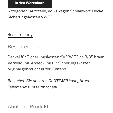
VW
In den Warenkorb
T3
Kategorien:
Autoteile
,
Volkswagen
Schlagwort:
Deckel
Deckel
Sicherungskasten VWT3
für
Sicherungskasten
Menge
Beschreibung
Beschreibung
Deckel für Sicherungskasten für VW T3 ab 8/85 braun
Verkleidung, Abdeckung für Sicherungskasten
original gebraucht guter Zustand
Besuchen Sie unseren OLDTIMER Youngtimer
Teilemarkt zum Mitmachen!
Ähnliche Produkte