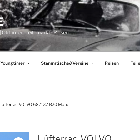
E
Oldtimer | Teilemarkt | Reisen
 Youngtimer
Stammtische&Vereine
Reisen
Teil
 Lüfterrad VOLVO 687132 B20 Motor
Lüfterrad VOLVO