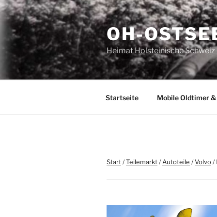
Zum
Inhalt
OH-OSTSE
springen
Heimat Holsteinische Schweiz | 
Startseite
Mobile Oldtimer &
Start
/
Teilemarkt
/
Autoteile
/
Volvo
/