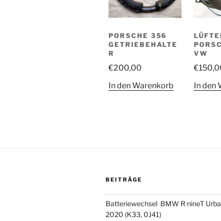
PORSCHE 356
LÜFT
GETRIEBEHALTE
PORSC
R
VW
€
200,00
€
150,0
In den Warenkorb
In den
BEITRÄGE
Batteriewechsel BMW R nineT Urba
2020 (K33, 0J41)