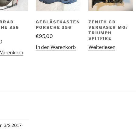
ERRAD
GEBLÄSEKASTEN
ZENITH CD
HE 356
PORSCHE 356
VERGASER MG/
TRIUMPH
€
95,00
SPITFIRE
0
In den Warenkorb
Weiterlesen
 Warenkorb
n G/S 2017-